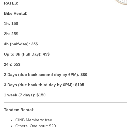
RATES:
Bike Rental:
1h: 15$
2h: 25$
4h (half-day): 35$
Up to 8h (Full Day): 45$
24h: 55$
2 Days (due back second day by 6PM): $80
3 Days (due back third day by 6PM): $105
1 week (7 days): $150
Tandem Rental
:
CINB Members: free
Others: One hour: $20