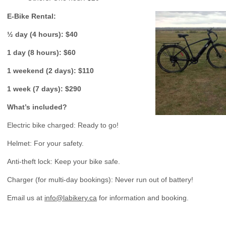
E-Bike Rental:
½ day (4 hours): $40
1 day (8 hours): $60
1 weekend (2 days): $110
1 week (7 days): $290
What’s included?
Electric bike charged: Ready to go!
Helmet: For your safety.
Anti-theft lock: Keep your bike safe.
Charger (for multi-day bookings): Never run out of battery!
Email us at
info@labikery.ca
for information and booking.